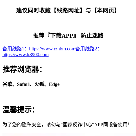
建议同时收藏【线路网址】与【本网页】
推荐『下载APP』 防止迷路
备用线路
1
：
https://www.rznbm.com
备用线路
2
：
https://www.k8900.com
推荐浏览器：
谷歌、Safari、火狐、Edge
温馨提示：
为了您的隐私安全，请勿与"国家反诈中心"APP同设备使用！