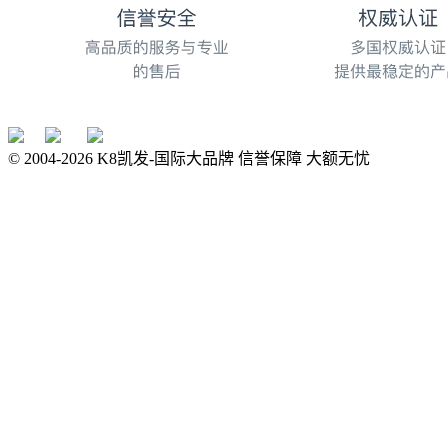
© 2004-
2026
K8凯发-国际大品牌 信誉保障 大额无忧