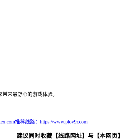
您带来最舒心的游戏体验。
kex.com
推荐线路：
https://www.plov9r.com
建议同时收藏【线路网址】与【本网页】