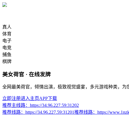
真人
体育
电子
电竞
捕鱼
棋牌
美女荷官 · 在线发牌
全网最美荷官，倾情出演，极致视觉盛宴，多元游戏种类，为
立即注册
进入主页
APP下载
推荐主线路：
https://34.96.227.59:31202
推荐线路：
https://34.96.227.59:31201
推荐线路：
https://www.1nz