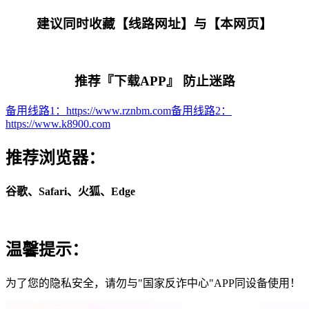
建议同时收藏【线路网址】与【本网页】
推荐『下载APP』 防止迷路
备用线路
1
：
https://www.rznbm.com
备用线路
2
：
https://www.k8900.com
推荐浏览器：
谷歌、Safari、火狐、Edge
温馨提示：
为了您的隐私安全，请勿与"国家反诈中心"APP同设备使用！