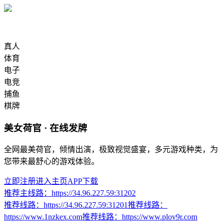
真人
体育
电子
电竞
捕鱼
棋牌
美女荷官 · 在线发牌
全网最美荷官，倾情出演，极致视觉盛宴，多元游戏种类，为
您带来最舒心的游戏体验。
立即注册
进入主页
APP下载
推荐主线路：
https://34.96.227.59:31202
推荐线路：
https://34.96.227.59:31201
推荐线路：
https://www.1nzkex.com
推荐线路：
https://www.plov9r.com