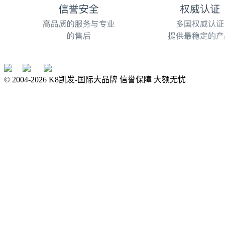
© 2004-
2026
K8凯发-国际大品牌 信誉保障 大额无忧